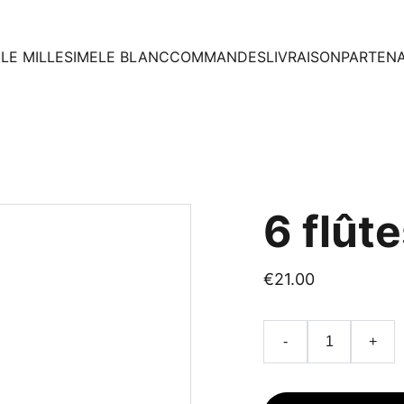
E
LE MILLESIME
LE BLANC
COMMANDES
LIVRAISON
PARTENA
6 flût
€21.00
-
+