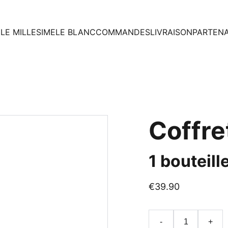
E
LE MILLESIME
LE BLANC
COMMANDES
LIVRAISON
PARTENA
Coffre
1 bouteill
€39.90
-
+